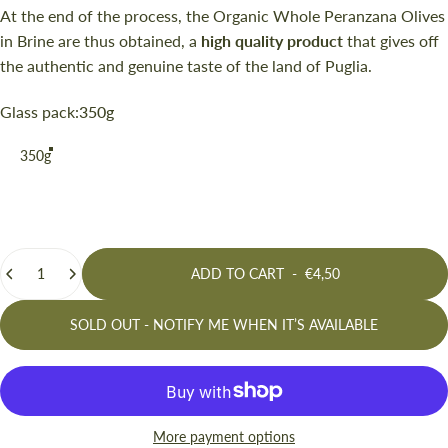
At the end of the process, the Organic Whole Peranzana Olives
in Brine are thus obtained, a
high quality product
that gives off
the authentic and genuine taste of the land of Puglia.
Glass pack
Glass pack:
350g
350g
Quantity
ADD TO CART
-
€4,50
SOLD OUT - NOTIFY ME WHEN IT’S AVAILABLE
More payment options