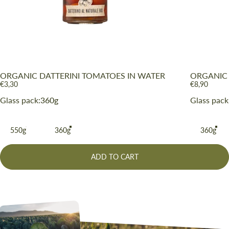
Per realizzare il condimento, noi ti proponiamo un
mix di pomodori pelati, datterini rossi e pomodori
essiccati al sole.
SCOPRI LA RICETTA
ORGANIC DATTERINI TOMATOES IN WATER
ORGANIC 
€3,30
€8,90
Glass pack
Glass pack
Glass pack:
360g
Glass pack
550g
360g
360g
ADD TO CART