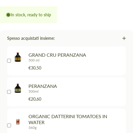
In stock, ready to ship
Spesso acquistati insieme:
GRAND CRU PERANZANA
500 ml
€30,50
PERANZANA
500ml
€20,60
ORGANIC DATTERINI TOMATOES IN
WATER
360g